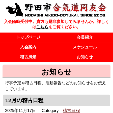
入会随時受付中。貴方も是非参加してみませんか。詳しく
は
こちら
をご覧ください。
トップページ
会長紹介
入会案内
スケジュール
稽古風景
お知らせ
お知らせ
行事予定や稽古日程、活動報告などのお知らせをお伝え
しています。
12月の稽古日程
2025年11月17日
Category -
稽古日程