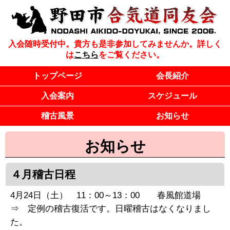
入会随時受付中。貴方も是非参加してみませんか。詳しく
は
こちら
をご覧ください。
トップページ
会長紹介
入会案内
スケジュール
稽古風景
お知らせ
お知らせ
４月稽古日程
4月24日（土） 11：00～13：00 春風館道場
⇒ 定例の稽古復活です。日曜稽古はなくなりまし
た。